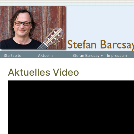
Startseite
Aktuell
»
Stefan Barcsay
»
Impressum
Aktuelles Video